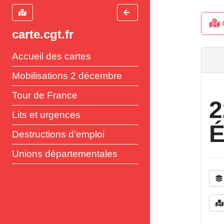
C
carte.cgt.fr
Accueil des cartes
Mobilisations 2 décembre
Tour de France
2
Lits et urgences
É
Destructions d’emploi
Unions départementales