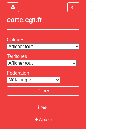
carte.cgt.fr
Calques
Territoires
Fédération
Filtrer
Aide
Ajouter