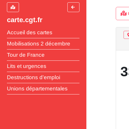
carte.cgt.fr
Accueil des cartes
Mobilisations 2 décembre
Tour de France
Lits et urgences
3
Destructions d’emploi
Unions départementales