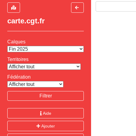
carte.cgt.fr
Calques
Territoires
Fédération
Filtrer
Aide
Ajouter